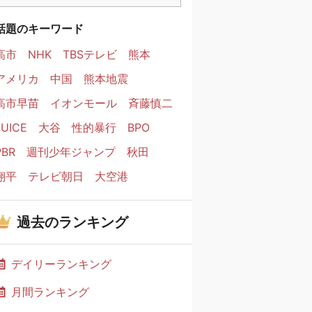
話題のキーワード
高市
NHK
TBSテレビ
熊本
アメリカ
中国
熊本地震
高市早苗
イオンモール
斉藤慎二
JUICE
大谷
性的暴行
BPO
PBR
週刊少年ジャンプ
秋田
翔平
テレビ朝日
大空港
過去のランキング
デイリーランキング
月間ランキング