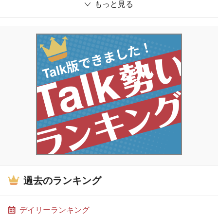
もっと見る
過去のランキング
デイリーランキング