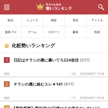
サイトを更新
総合
ニュース
雑談
実況
アイドル
漫画･ｱﾆﾒ
ゲーム
スポーツ
趣味
投資
化粧勢いランキング
1
日記はチラシの裏に書いてろ224枚目
(217)
化粧
23
2026/08/07 15:06
2
チラシの裏に絡むスレ★141
(917)
化粧
12
2026/08/07 14:36