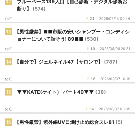
12
ブルーベース139人目【自己診断・デジタル診断お
断り】
(574)
化粧
2.1
2026/07/14 09:44
13
【男性厳禁】■■市販の安いシャンプー・コンディシ
ョナーについて話そう! 89■■
(530)
化粧
1.9
2026/08/06 20:51
14
【自分で】ジェルネイル47【サロンで】
(787)
化粧
1.6
2026/08/07 10:19
15
▼▼KATE(ケイト） パート40▼▼
(38)
化粧
1.4
2026/08/07 03:39
16
【男性厳禁】紫外線UV日焼け止め総合スレ81
(5)