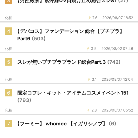
3
【男性厳禁】紫外線UV日焼け止め総合スレ81
(27)
化粧
7.6
2026/08/07 18:52
4
【デパコス】ファンデーション 総合【プチプラ】
Part6
(503)
化粧
3.5
2026/08/02 07:46
5
スレが無いプチプラブランド総合Part.3
(742)
化粧
3.1
2026/08/07 12:04
6
限定コフレ・キット・アイテムコスメイベント151
(793)
化粧
2.8
2026/08/07 05:52
7
【フーミー】 whomee 【イガリシノブ】
(6)