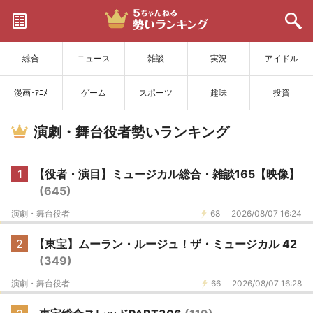
サイトを更新
総合
ニュース
雑談
実況
アイドル
漫画･ｱﾆﾒ
ゲーム
スポーツ
趣味
投資
演劇・舞台役者勢いランキング
1
【役者・演目】ミュージカル総合・雑談165【映像】
(645)
演劇・舞台役者
68
2026/08/07 16:24
2
【東宝】ムーラン・ルージュ！ザ・ミュージカル 42
(349)
演劇・舞台役者
66
2026/08/07 16:28