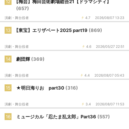
12
【梅芸】梅田芸術劇場総合21【ドラマシティ】
(657)
演劇・舞台役者
4.7
2026/08/07 13:23
13
【東宝】エリザベート2025 part19
(869)
演劇・舞台役者
4.6
2026/05/27 22:51
14
劇団輝
(369)
演劇・舞台役者
4.4
2026/08/07 05:43
15
★明日海りお part30
(316)
演劇・舞台役者
3.4
2026/08/07 11:53
16
ミュージカル「忍たま乱太郎」Part36
(557)