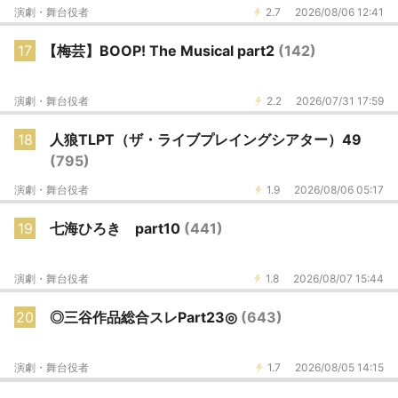
演劇・舞台役者
2.7
2026/08/06 12:41
17
【梅芸】BOOP! The Musical part2
(142)
演劇・舞台役者
2.2
2026/07/31 17:59
18
人狼TLPT（ザ・ライブプレイングシアター）49
(795)
演劇・舞台役者
1.9
2026/08/06 05:17
19
七海ひろき part10
(441)
演劇・舞台役者
1.8
2026/08/07 15:44
20
◎三谷作品総合スレPart23◎
(643)
演劇・舞台役者
1.7
2026/08/05 14:15