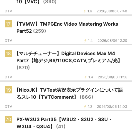
10【VVC】
(890)
DTV
1.6
2026/08/06 07:40
17
【TVMW】TMPGEnc Video Mastering Works
Part52
(259)
DTV
1.4
2026/08/06 12:20
18
【マルチチューナー】Digital Devices Max M4
Part7【地デジ,BS/110CS,CATV,プレミアム/光】
(870)
DTV
1.4
2026/08/03 11:58
19
【NicoJK】TVTest実況表示プラグインについて語
るスレ10【TVTComment】
(866)
DTV
1.2
2026/08/06 14:03
20
PX-W3U3 Part35【W3U2・S3U2・S3U・
W3U4・Q3U4】
(41)