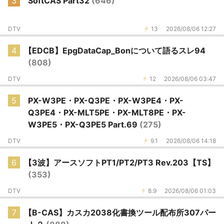
3
SoftCAS Part32
(646)
DTV
13
2026/08/06 12:27
4
【EDCB】EpgDataCap_Bonについて語るスレ94
(808)
DTV
12
2026/08/06 03:47
5
PX-W3PE・PX-Q3PE・PX-W3PE4・PX-
Q3PE4・PX-MLT5PE・PX-MLT8PE・PX-
W3PE5・PX-Q3PE5 Part.69
(275)
DTV
9.1
2026/08/06 14:18
6
【3波】アースソフトPT1/PT2/PT3 Rev.203【TS】
(353)
DTV
8.9
2026/08/06 01:03
7
【B-CAS】カスカ2038化書換ツール配布所307パー