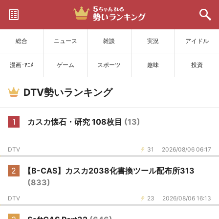
サイトを更新
総合
ニュース
雑談
実況
アイドル
漫画･ｱﾆﾒ
ゲーム
スポーツ
趣味
投資
DTV勢いランキング
1
カスカ懐石・研究 108枚目
(13)
DTV
31
2026/08/06 06:17
2
【B-CAS】カスカ2038化書換ツール配布所313
(833)
DTV
23
2026/08/06 16:13