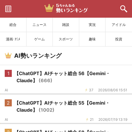
サイトを更新
総合
ニュース
雑談
実況
アイドル
漫画･ｱﾆﾒ
ゲーム
スポーツ
趣味
投資
AI勢いランキング
1
【ChatGPT】AIチャット総合 56【Gemini・
Claude】
(666)
AI
37
2026/08/06 15:51
2
【ChatGPT】AIチャット総合 55【Gemini・
Claude】
(1002)
AI
21
2026/07/19 13:19