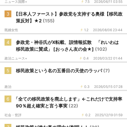
ニュース国際+
7.5
2026/06/11 03:55
3
【日本人ファースト】参政党を支持する奥様【移民政
策反対】★2
(155)
既婚女性
1.2
2026/08/06 23:44
4
参政党・神谷氏がX転載、誤情報拡散 「れいわは
移民政策に賛成」 [おっさん友の会★]
(102)
政治ニュース+
0.4
2026/03/22 01:44
5
移民政策という名の五番目の天使のラッパ
(7)
政治
0.3
2026/05/15 07:28
6
「全ての移民政策を廃止します」←これだけで支持率
90％超え確実と言う事実
(22)
社会・世評
0.2
2025/12/19 01:59