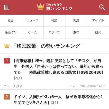
サイトを更新
総合
ニュース
雑談
実況
アイドル
漫画･ｱﾆﾒ
ゲーム
スポーツ
趣味
投資
「移民政策」の勢いランキング
1
【高市悲報】埼玉川越に突如として「モスク」が自
生 外国人「自分たちは作ってない、最初から建っ
てた」 移民政策推し進める自民党 [169920436]
(47)
ニュー速(嫌儲)
170
2026/08/07 14:02
2
ドイツ、入国拒否3万6千人 移民政策厳格化から1
年間で [少考さん★]
(31)