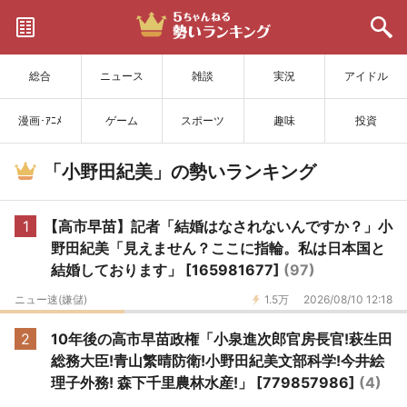
サイトを更新
総合
ニュース
雑談
実況
アイドル
漫画･ｱﾆﾒ
ゲーム
スポーツ
趣味
投資
「小野田紀美」の勢いランキング
1
【高市早苗】記者「結婚はなされないんですか？」小
野田紀美「見えません？ここに指輪。私は日本国と
結婚しております」 [165981677]
(97)
ニュー速(嫌儲)
1.5万
2026/08/10 12:18
2
10年後の高市早苗政権「小泉進次郎官房長官!萩生田
総務大臣!青山繁晴防衛!小野田紀美文部科学!今井絵
理子外務! 森下千里農林水産!」 [779857986]
(4)