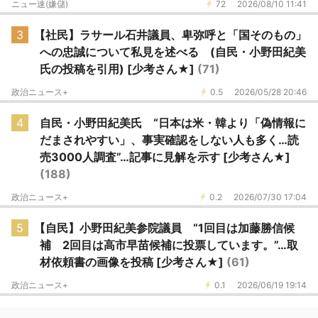
ニュー速(嫌儲)
72
2026/08/10 11:41
3
【社民】ラサール石井議員、卑弥呼と「国そのもの」
への忠誠について私見を述べる (自民・小野田紀美
氏の投稿を引用) [少考さん★]
(71)
政治ニュース+
0.5
2026/05/28 20:46
4
自民・小野田紀美氏 “日本は米・韓より「偽情報に
だまされやすい」、事実確認をしない人も多く…読
売3000人調査”…記事に見解を示す [少考さん★]
(188)
政治ニュース+
0.2
2026/07/30 17:04
5
【自民】小野田紀美参院議員 “1回目は加藤勝信候
補 2回目は高市早苗候補に投票しています。”…取
材依頼書の画像を投稿 [少考さん★]
(61)
政治ニュース+
0.1
2026/06/19 19:14