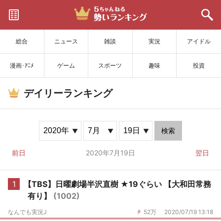
サイトを更新
総合
ニュース
雑談
実況
アイドル
漫画･ｱﾆﾒ
ゲーム
スポーツ
趣味
投資
デイリーランキング
検索
前日
2020年7月19日
翌日
1
【TBS】日曜劇場半沢直樹 ★19ぐらい 【大和田常務
有り】
(1002)
なんでも実況J
52万
2020/07/19 13:18