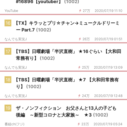
#16896【youtuber】
(1002)
YouTube
27万
2020/07/19 11:10
16
【TX】キラッとプリ☆チャン→ミュークルドリーミ
ー Part.7
(1002)
なんでも実況J
26万
2020/07/19 01:51
17
【TBS】日曜劇場「半沢直樹」 ★16ぐらい 【大和田
常務有り】
(1002)
なんでも実況J
25万
2020/07/19 13:09
18
【TBS】日曜劇場「半沢直樹」 ★7 【大和田常務有
り】
(1002)
なんでも実況J
24万
2020/07/19 12:48
19
ザ・ノンフィクション お父さんと13人の子ども
後編 ～新型コロナと大家族～ ★3
(1002)
番組ch(フジ)
23万
2020/07/19 05:24