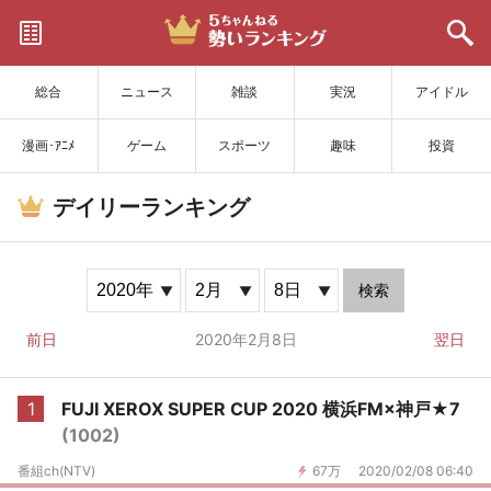
サイトを更新
総合
ニュース
雑談
実況
アイドル
漫画･ｱﾆﾒ
ゲーム
スポーツ
趣味
投資
デイリーランキング
検索
前日
2020年2月8日
翌日
1
FUJI XEROX SUPER CUP 2020 横浜FM×神戸★7
(1002)
番組ch(NTV)
67万
2020/02/08 06:40